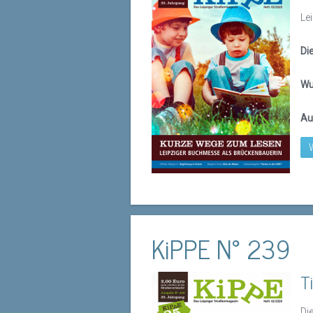
Le
Di
Wu
Au
KiPPE N° 239
T
Di