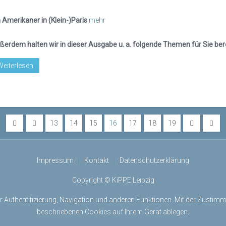
n Amerikaner in (Klein-)Paris
mehr
ßerdem halten wir in dieser Ausgabe u. a. folgende Themen für Sie bere
Weiterlesen
13
14
15
16
17
18
19
Impressum
Kontakt
Datenschutzerklärung
Copyright © KiPPE Leipzig
r Authentifizierung, Navigation und anderen Funktionen. Mit der Zustimmu
beschriebenen Cookies auf Ihrem Gerät ablegen.