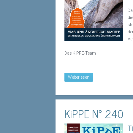
Da
di
st
de
Ve
Das KiPPE-Team
Weiterlesen
KiPPE N° 240
T