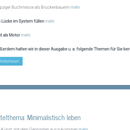
ipziger Buchmesse als Brückenbauerin
mehr
e Lücke im System füllen
mehr
t als Motor
mehr
ßerdem halten wir in dieser Ausgabe u. a. folgende Themen für Sie bere
Weiterlesen
itelthema: Minimalistisch leben
e Kunst, mit dem Geringsten auszukommen
mehr