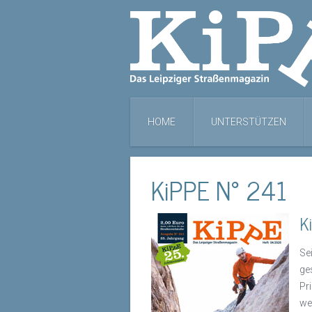
HOME
UNTERSTÜTZEN
KiPPE N° 241
K
Se
ge
Pr
we