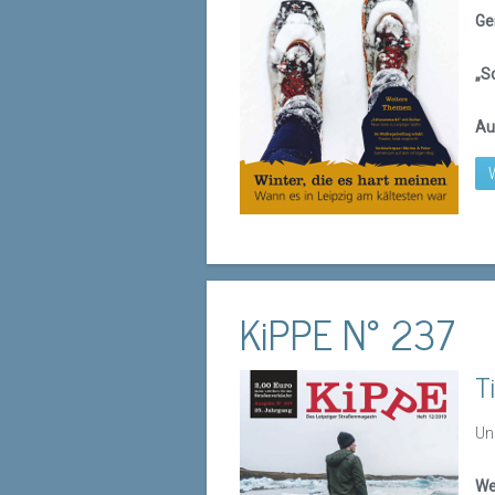
Ge
„S
Au
KiPPE N° 237
T
Un
We