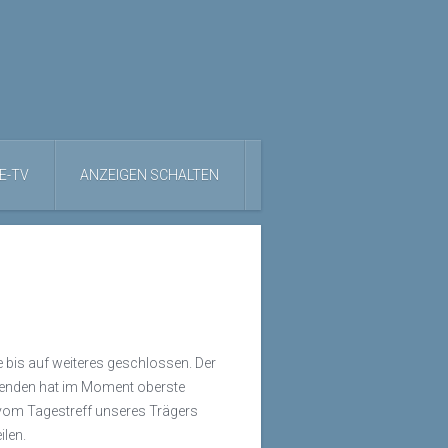
E-TV
ANZEIGEN SCHALTEN
 bis auf weiteres geschlossen. Der
itenden hat im Moment oberste
n vom Tagestreff unseres Trägers
ilen.