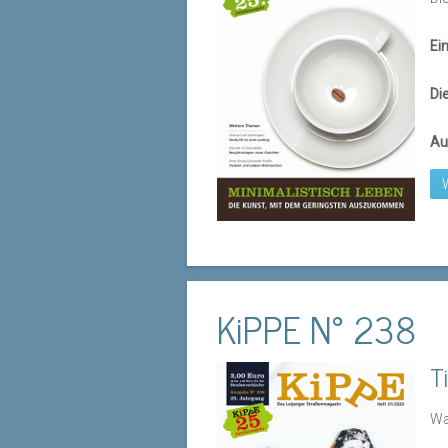
Ei
Di
Au
KiPPE N° 238
T
Wa