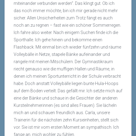
miteinander verbunden werden“. Das klingt gut. Ob ich
das noch immer möchte, bin ich mir gerade nicht mehr
sicher. Allen Unsicherheiten zum Trotz fängt es auch
noch an zu regnen – fast wie ein schöner Sommerregen.
Ich fahre also weiter. Nach einigem Suchen finde ich die
Sporthalle. Ich gehe hinein und bekomme einen
Flashback: Mit einmal bin ich wieder fünfzehn und räume
Volleybälle in Netze, stapele Bänke aufeinander und
rangele mit meinen Mitschülern. Der Gymnastikraum
riecht genauso wie die muffigen Hallen und Räume, in
denen ich meinen Sportunterricht in der Schule verbracht
habe. Doch anstatt Volleybälle liegen bunte Hula-Hoops
auf dem Boden verteilt. Das gefällt mir. Ich setzte mich auf
eine der Bänke und schaue in die Gesichter der anderen
Kursteilnehmerinnen (es sind alles Frauen). Sie lächeln
mich an und schauen freundlich aus. Carla, unsere
Trainerin für die nächsten zehn Kurseinheiten, stellt sich
vor. Sie ist mir vom ersten Moment an sympathisch. Ich
fange an, mich wohler zu fühlen.