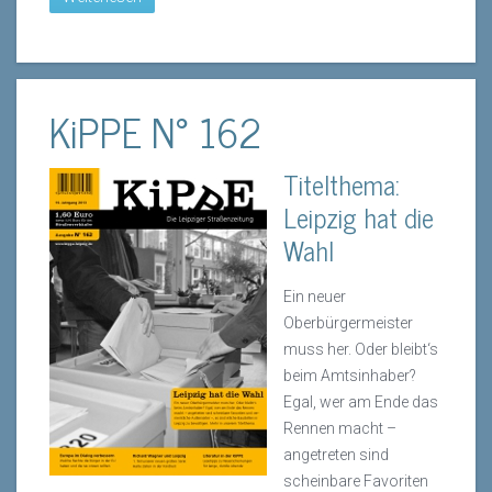
KiPPE N° 162
Titelthema:
Leipzig hat die
Wahl
Ein neuer
Oberbürgermeister
muss her. Oder bleibt‘s
beim Amtsinhaber?
Egal, wer am Ende das
Rennen macht –
angetreten sind
scheinbare Favoriten