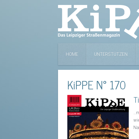
HOME
UNTERSTÜTZEN
KiPPE N° 170
T
…m
wi
Na