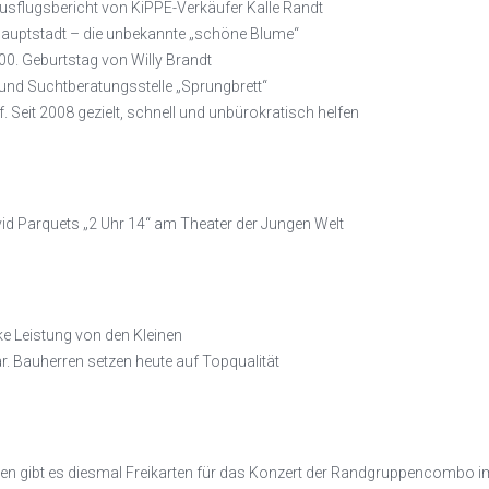
usflugsbericht von KiPPE-Verkäufer Kalle Randt
 Hauptstadt – die unbekannte „schöne Blume“
. Geburtstag von Willy Brandt
und Suchtberatungsstelle „Sprungbrett“
f. Seit 2008 gezielt, schnell und unbürokratisch helfen
vid Parquets „2 Uhr 14“ am Theater der Jungen Welt
ke Leistung von den Kleinen
r. Bauherren setzen heute auf Topqualität
en gibt es diesmal Freikarten für das Konzert der Randgruppencombo im 