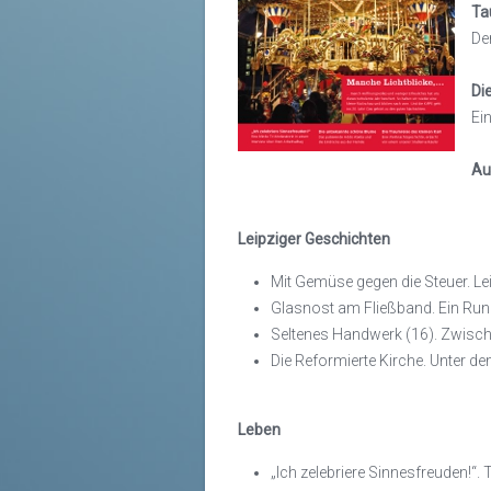
Ta
De
Di
Ei
Au
Leipziger Geschichten
Mit Gemüse gegen die Steuer. Le
Glasnost am Fließband. Ein Ru
Seltenes Handwerk (16). Zwische
Die Reformierte Kirche. Unter 
Leben
„Ich zelebriere Sinnesfreuden!“.