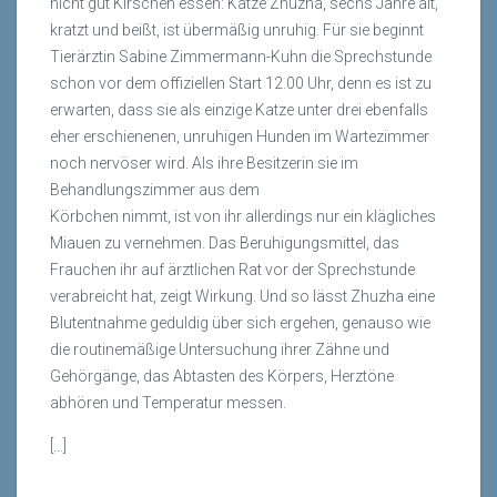
nicht gut Kirschen essen: Katze Zhuzha, sechs Jahre alt,
kratzt und beißt, ist übermäßig unruhig. Für sie beginnt
Tierärztin Sabine Zimmermann-Kuhn die Sprechstunde
schon vor dem offiziellen Start 12.00 Uhr, denn es ist zu
erwarten, dass sie als einzige Katze unter drei ebenfalls
eher erschienenen, unruhigen Hunden im Wartezimmer
noch nervöser wird. Als ihre Besitzerin sie im
Behandlungszimmer aus dem
Körbchen nimmt, ist von ihr allerdings nur ein klägliches
Miauen zu vernehmen. Das Beruhigungsmittel, das
Frauchen ihr auf ärztlichen Rat vor der Sprechstunde
verabreicht hat, zeigt Wirkung. Und so lässt Zhuzha eine
Blutentnahme geduldig über sich ergehen, genauso wie
die routinemäßige Untersuchung ihrer Zähne und
Gehörgänge, das Abtasten des Körpers, Herztöne
abhören und Temperatur messen.
[...]