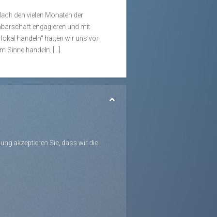
ach den vielen Monaten der
chbarschaft engagieren und mit
 lokal handeln“ hatten wir uns vor
Sinne handeln. [...]
ng akzeptieren Sie, dass wir die