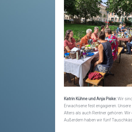
Katrin Kühne und Anja Piske:
Wir sind
Erwachsene fest engagieren. Unsere 
Alters als auch Rentner gehören. Wi
Außerdem haben wir fünf Tauschkästen