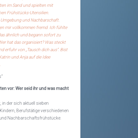
ten im Sand und spielten mit
hen Frühstücks-Utensilien.
r Umgebung und Nachbarschaft.
en mir vollkommen fremd. Ich fühlte
as ähnlich und begann sofort zu
 Wer hat das organisiert? Was steckt
nd erfuhr von „Tausch dich aus“. Bist
atrin und Anja auf die Idee
.
s“
rten vor: Wer seid ihr und was macht
 in der sich aktuell sieben
Kindern, Berufstätige verschiedenen
e und Nachbarschaftsfrühstücke.