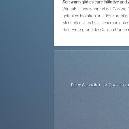
Seit wann gibt es eure Initiative un
Wir haben uns während der Corona-P
gefühlten Isolation und des Zurückge
Menschen vernetzen, denen ein gutes M
dem Hintergrund der Corona-Pandemie 
Diese Webseite nutzt Cookies zu