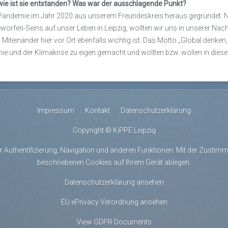
d wie ist sie entstanden? Was war der ausschlagende Punkt?
andemie im Jahr 2020 aus unserem Freundeskreis heraus gegründet. N
worfen-Seins auf unser Leben in Leipzig, wollten wir uns in unserer Na
iteinander hier vor Ort ebenfalls wichtig ist. Das Motto „Global denken,
und der Klimakrise zu eigen gemacht und wollten bzw. wollen in diesem 
Impressum
Kontakt
Datenschutzerklärung
Copyright © KiPPE Leipzig
r Authentifizierung, Navigation und anderen Funktionen. Mit der Zustimmu
beschriebenen Cookies auf Ihrem Gerät ablegen.
Datenschutzerklärung ansehen
EU ePrivacy Verordnung ansehen
View GDPR Documents