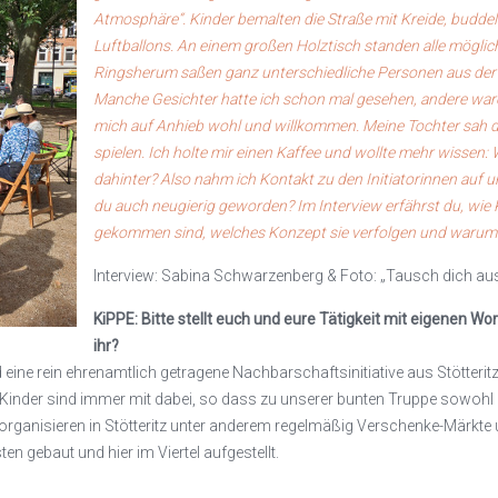
Atmosphäre“. Kinder bemalten die Straße mit Kreide, buddel
Luftballons. An einem großen Holztisch standen alle möglic
Ringsherum saßen ganz unterschiedliche Personen aus de
Manche Gesichter hatte ich schon mal gesehen, andere war
mich auf Anhieb wohl und willkommen. Meine Tochter sah d
spielen. Ich holte mir einen Kaffee und wollte mehr wissen:
dahinter? Also nahm ich Kontakt zu den Initiatorinnen auf u
du auch neugierig geworden? Im Interview erfährst du, wie K
gekommen sind, welches Konzept sie verfolgen und warum
Interview: Sabina Schwarzenberg & Foto: „Tausch dich au
KiPPE: Bitte stellt euch und eure Tätigkeit mit eigenen Wo
ihr?
 eine rein ehrenamtlich getragene Nachbarschaftsinitiative aus Stötteritz,
Kinder sind immer mit dabei, so dass zu unserer bunten Truppe sowohl 
r organisieren in Stötteritz unter anderem regelmäßig Verschenke-Märkt
 gebaut und hier im Viertel aufgestellt.