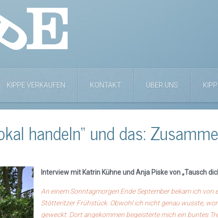
KIPPE VERKAUFEN
KONTAKT
ÜBER UNS
KIPP
lokal handeln“ und das: Zusammen
Interview mit Katrin Kühne und Anja Piske von „Tausch dic
An einem Sonntagmorgen Ende September bekam ich von ein
Stötteritzer Frühstück. Obwohl ich nicht genau wusste, wo
geweckt. Dort angekommen begeisterte mich ein buntes Trei